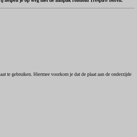
t. Wij helpen je op weg met de aanpak rondom Trespa® boren.
laat te gebruiken. Hiermee voorkom je dat de plaat aan de onderzijde