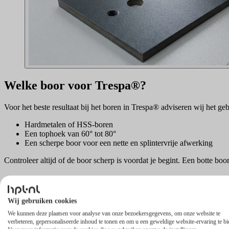
Welke boor voor Trespa®?
Voor het beste resultaat bij het boren in Trespa® adviseren wij het ge
Hardmetalen of HSS-boren
Een tophoek van 60° tot 80°
Een scherpe boor voor een nette en splintervrije afwerking
Controleer altijd of de boor scherp is voordat je begint. Een botte b
Trespa® schroeven meebestellen
Wij gebruiken cookies
In ons assortiment vind je ook speciale
Trespa® schroeven
. Deze zijn
We kunnen deze plaatsen voor analyse van onze bezoekersgegevens, om onze website te
Doordat de schroeven mooi wegvallen in het oppervlak, creëer je een 
verbeteren, gepersonaliseerde inhoud te tonen en om u een geweldige website-ervaring te bi