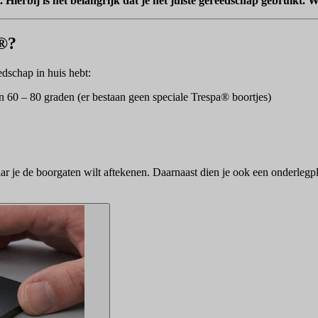
. Hierbij is het belangrijk dat je het juiste gereedschap gebruik
a®?
edschap in huis hebt:
60 – 80 graden (er bestaan geen speciale Trespa® boortjes)
ar je de boorgaten wilt aftekenen. Daarnaast dien je ook een onderlegp