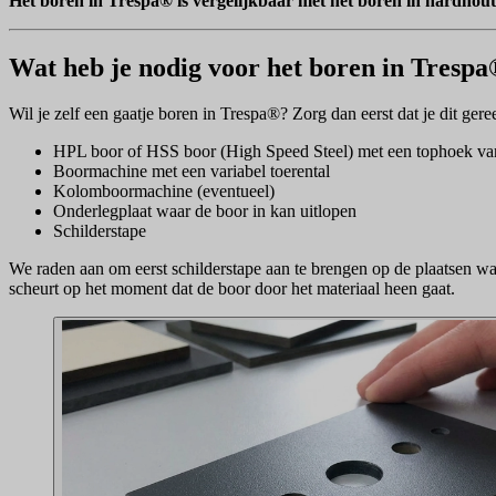
Het boren in Trespa® is vergelijkbaar met het boren in hardhout
Wat heb je nodig voor het boren in Tresp
Wil je zelf een gaatje boren in Trespa®? Zorg dan eerst dat je dit gere
HPL boor of HSS boor (High Speed Steel) met een tophoek van 
Boormachine met een variabel toerental
Kolomboormachine (eventueel)
Onderlegplaat waar de boor in kan uitlopen
Schilderstape
We raden aan om eerst schilderstape aan te brengen op de plaatsen wa
scheurt op het moment dat de boor door het materiaal heen gaat.