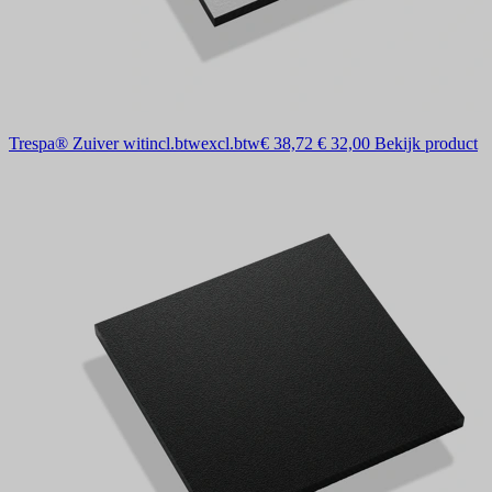
Trespa® Zuiver wit
incl.btw
excl.btw
€ 38,72
€ 32,00
Bekijk product