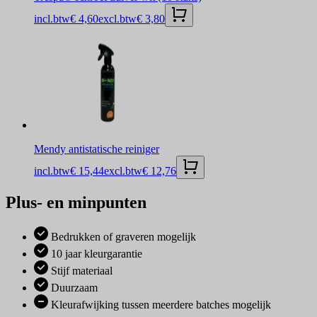
incl.btw
€ 4,60
excl.btw
€ 3,80
Mendy antistatische reiniger
incl.btw
€ 15,44
excl.btw
€ 12,76
Plus- en minpunten
Bedrukken of graveren mogelijk
10 jaar kleurgarantie
Stijf materiaal
Duurzaam
Kleurafwijking tussen meerdere batches mogelijk