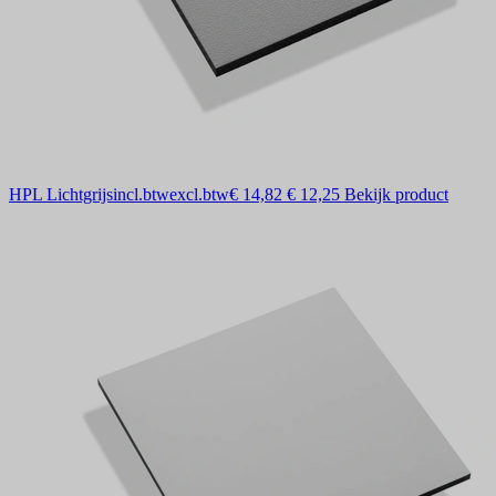
HPL Lichtgrijs
incl.btw
excl.btw
€ 14,82
€ 12,25
Bekijk product