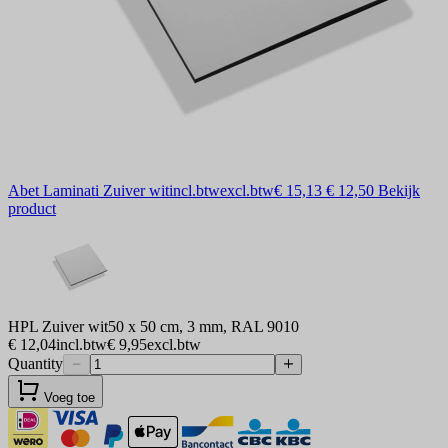
Abet Laminati Zuiver wit
incl.btw
excl.btw
€ 15,13
€ 12,50
Bekijk
product
HPL Zuiver wit
50 x 50 cm, 3 mm, RAL 9010
€ 12,04
incl.btw
€ 9,95
excl.btw
Quantity
Voeg toe