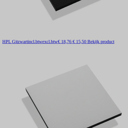
HPL Gitzwart
incl.btw
excl.btw
€ 18,76
€ 15,50
Bekijk product