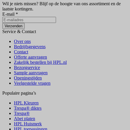
Wil je niets missen?
Blijf op de hoogte van ons assortiment en de
laatste kortingen.
E-mail
*
Verzenden
Service & Contact
Over ons
Bedrijfsgegevens
Contact
Offerte aanvragen
Zakelijk bestellen bij HPL.nl
Bezorgservice
Sample aanvragen
Openingstijden
Veelgestelde vragen
Populaire pagina’s
HPL Kleuren
Trespa® diktes
Trespa®
Abet platen
HPL Huismerk
HPL toepassingen