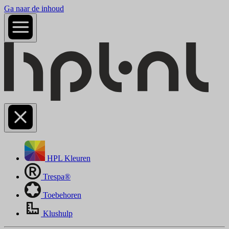
Ga naar de inhoud
HPL Kleuren
Trespa®
Toebehoren
Klushulp