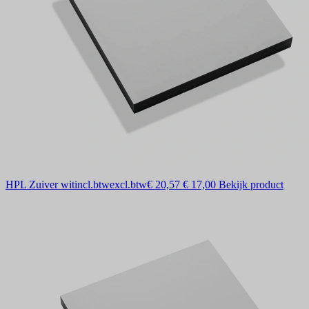
HPL Zuiver wit
incl.btw
excl.btw
€ 20,57
€ 17,00
Bekijk product