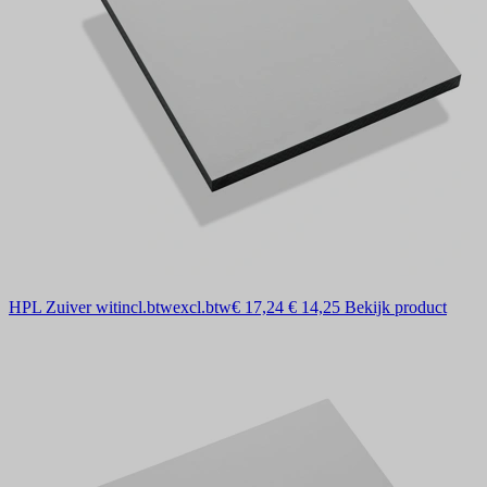
HPL Zuiver wit
incl.btw
excl.btw
€ 17,24
€ 14,25
Bekijk product