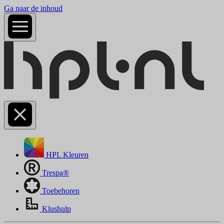
Ga naar de inhoud
HPL Kleuren
Trespa®
Toebehoren
Klushulp