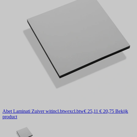
Abet Laminati Zuiver wit
incl.btw
excl.btw
€ 25,11
€ 20,75
Bekijk
product