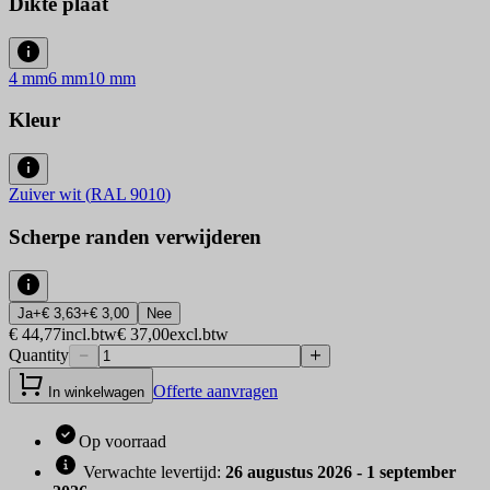
Dikte plaat
4
mm
6
mm
10
mm
Kleur
Zuiver wit
(
RAL 9010
)
Scherpe randen verwijderen
Ja
+
€ 3,63
+
€ 3,00
Nee
€ 44,77
incl.btw
€ 37,00
excl.btw
Quantity
Offerte aanvragen
In winkelwagen
Op voorraad
Verwachte levertijd
:
26 augustus 2026 - 1 september