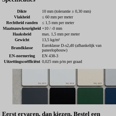
Dikte
10 mm (tolerantie ± 0,30 mm)
Vlakheid
≤ 60 mm per meter
Rechtheid randen
≤ 1,5 mm per meter
Maatnauwkeurigheid
+10 / -0 mm
Haaksheid
max. 1,5 mm per meter
Gewicht
13,5 kg/m²
Euroklasse D-s2,d0 (afhankelijk van
Brandklasse
paneelopbouw)
EN-normering
EN 438-3
Uitzettingscoëfficiënt
0,025 mm p/m per graad
Eerst ervaren, dan kiezen. Bestel een