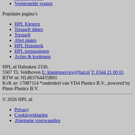
Veelgestelde vragen
Populaire pagina’s
HPL Kleuren
Trespa® diktes
Trespa®
Abet platen
HPL Huismerk
HPL toepassingen
Acties & kortingen
HPL.nl
Habraken 2330,
5507 TL Veldhoven
E: klantenservice@hpl.nl
T: 0344 21 00 01
BTW nr: NL803764455B01
KvK nr: 17087114
*onderdeel van VD4 Plastics B.V., powered by
Plano Plastics B.V.
© 2026 HPL.nl
Privacy
Cookieverklaring
Algemene voorwaarden