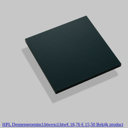
HPL Dennengroen
incl.btw
excl.btw
€ 18,76
€ 15,50
Bekijk product