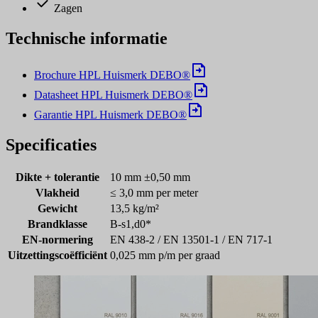
Zagen
Technische informatie
Brochure HPL Huismerk DEBO®
Datasheet HPL Huismerk DEBO®
Garantie HPL Huismerk DEBO®
Specificaties
Dikte + tolerantie
10 mm ±0,50 mm
Vlakheid
≤ 3,0 mm per meter
Gewicht
13,5 kg/m²
Brandklasse
B-s1,d0*
EN-normering
EN 438-2 / EN 13501-1 / EN 717-1
Uitzettingscoëfficiënt
0,025 mm p/m per graad