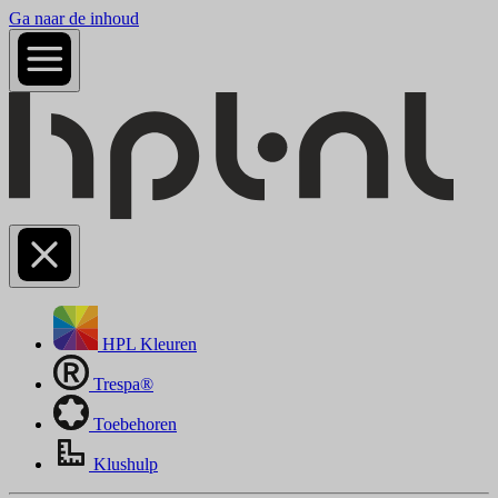
Ga naar de inhoud
HPL Kleuren
Trespa®
Toebehoren
Klushulp