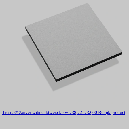
Trespa® Zuiver wit
incl.btw
excl.btw
€ 38,72
€ 32,00
Bekijk product