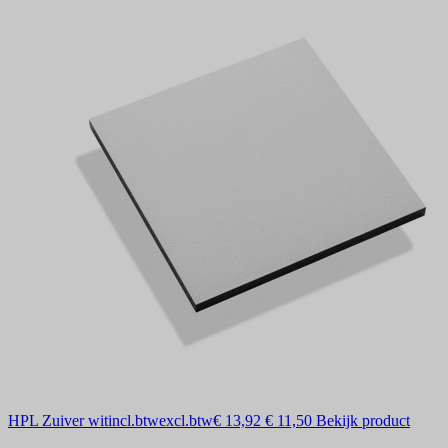
HPL Zuiver wit
incl.btw
excl.btw
€ 13,92
€ 11,50
Bekijk product