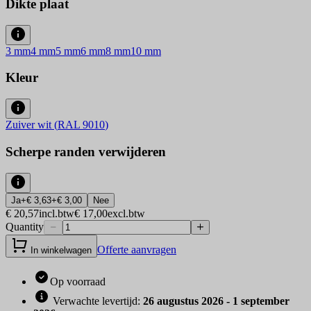
Dikte plaat
3
mm
4
mm
5
mm
6
mm
8
mm
10
mm
Kleur
Zuiver wit
(
RAL 9010
)
Scherpe randen verwijderen
Ja
+
€ 3,63
+
€ 3,00
Nee
€ 20,57
incl.btw
€ 17,00
excl.btw
Quantity
Offerte aanvragen
In winkelwagen
Op voorraad
Verwachte levertijd
:
26 augustus 2026 - 1 september