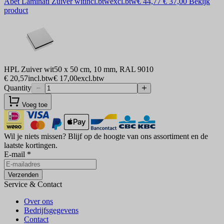
Abet Laminati Zuiver wit
incl.btw
excl.btw
€ 44,77
€ 37,00
Bekijk
product
HPL Zuiver wit
50 x 50 cm, 10 mm, RAL 9010
€ 20,57
incl.btw
€ 17,00
excl.btw
Quantity
Voeg toe
Wil je niets missen?
Blijf op de hoogte van ons assortiment en de
laatste kortingen.
E-mail
*
Verzenden
Service & Contact
Over ons
Bedrijfsgegevens
Contact