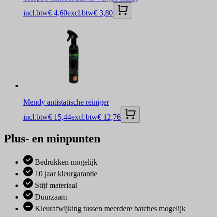
incl.btw
€ 4,60
excl.btw
€ 3,80
Mendy antistatische reiniger
incl.btw
€ 15,44
excl.btw
€ 12,76
Plus- en minpunten
Bedrukken mogelijk
10 jaar kleurgarantie
Stijf materiaal
Duurzaam
Kleurafwijking tussen meerdere batches mogelijk