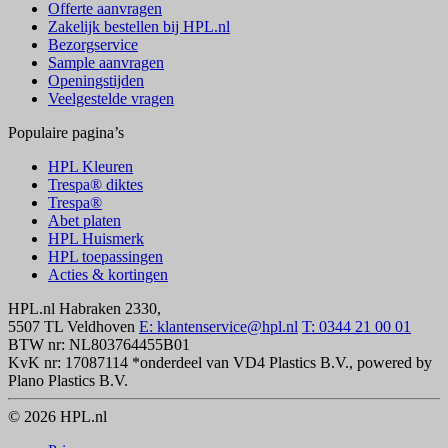
Offerte aanvragen
Zakelijk bestellen bij HPL.nl
Bezorgservice
Sample aanvragen
Openingstijden
Veelgestelde vragen
Populaire pagina’s
HPL Kleuren
Trespa® diktes
Trespa®
Abet platen
HPL Huismerk
HPL toepassingen
Acties & kortingen
HPL.nl
Habraken 2330,
5507 TL Veldhoven
E: klantenservice@hpl.nl
T: 0344 21 00 01
BTW nr: NL803764455B01
KvK nr: 17087114
*onderdeel van VD4 Plastics B.V., powered by
Plano Plastics B.V.
© 2026 HPL.nl