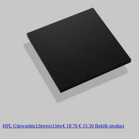
HPL Gitzwart
incl.btw
excl.btw
€ 18,76
€ 15,50
Bekijk product