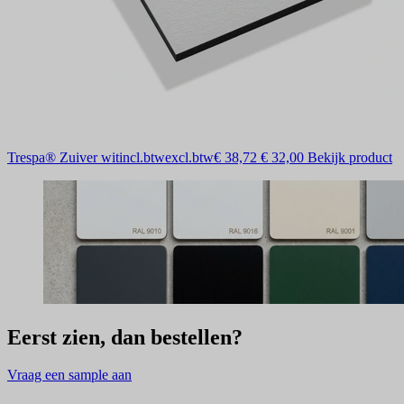
Trespa® Zuiver wit
incl.btw
excl.btw
€ 38,72
€ 32,00
Bekijk product
Eerst zien, dan bestellen?
Vraag een sample aan