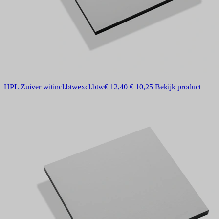
HPL Zuiver wit
incl.btw
excl.btw
€ 12,40
€ 10,25
Bekijk product