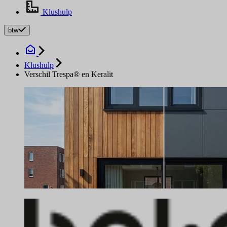
Klushulp
btw
Klushulp
Verschil Trespa® en Keralit