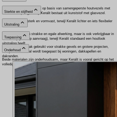
Trespa® is een HPL plaat op basis van samengeperste houtvezels met
Sterkte en stijfheid
een harde toplaag, terwijl Keralit bestaat uit kunststof met glasvezel.
Trespa® is zeer sterk en vormvast, terwijl Keralit lichter en iets flexibeler
Uitstraling
is.
Trespa® heeft een strakke en egale afwerking, maar is ook verkrijgbaar in
Toepassing
houtlook (bij ons op aanvraag), terwijl Keralit standaard een houtlook
uitstraling heeft.
Trespa® wordt vaak gebruikt voor strakke gevels en grotere projecten,
Onderhoud
terwijl Keralit vooral wordt toegepast bij woningen, dakkapellen en
dakranden.
Beide materialen zijn onderhoudsarm, maar Keralit is vooral gericht op het
volledig vervangen van schilderwerk.