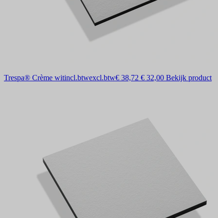
Trespa® Crème wit
incl.btw
excl.btw
€ 38,72
€ 32,00
Bekijk product