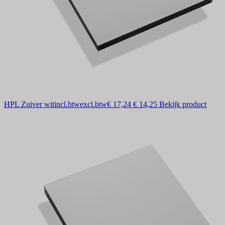
HPL Zuiver wit
incl.btw
excl.btw
€ 17,24
€ 14,25
Bekijk product