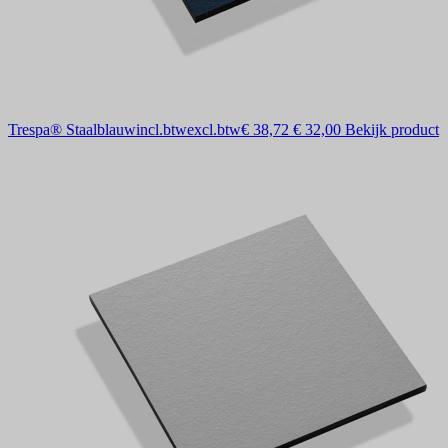
Trespa® Staalblauw
incl.btw
excl.btw
€ 38,72
€ 32,00
Bekijk product