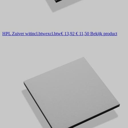
HPL Zuiver wit
incl.btw
excl.btw
€ 13,92
€ 11,50
Bekijk product