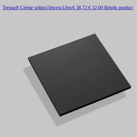
Trespa® Crème wit
incl.btw
excl.btw
€ 38,72
€ 32,00
Bekijk product