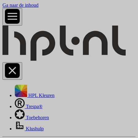
Ga naar de inhoud
HPL Kleuren
Trespa®
Toebehoren
Klushulp