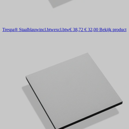
Trespa® Staalblauw
incl.btw
excl.btw
€ 38,72
€ 32,00
Bekijk product