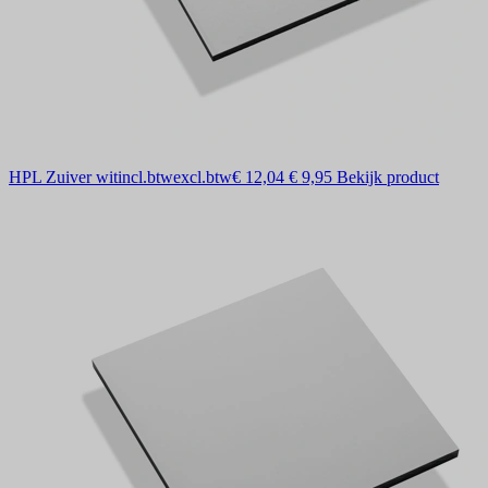
HPL Zuiver wit
incl.btw
excl.btw
€ 12,04
€ 9,95
Bekijk product