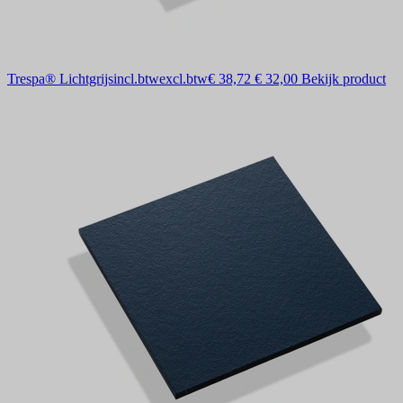
Trespa® Lichtgrijs
incl.btw
excl.btw
€ 38,72
€ 32,00
Bekijk product