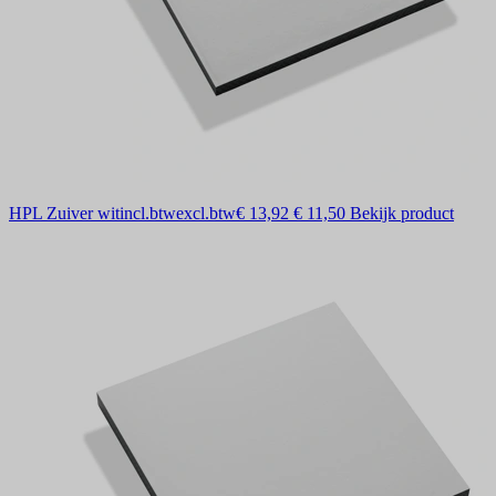
HPL Zuiver wit
incl.btw
excl.btw
€ 13,92
€ 11,50
Bekijk product