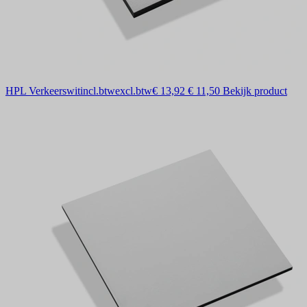
HPL Verkeerswit
incl.btw
excl.btw
€ 13,92
€ 11,50
Bekijk product