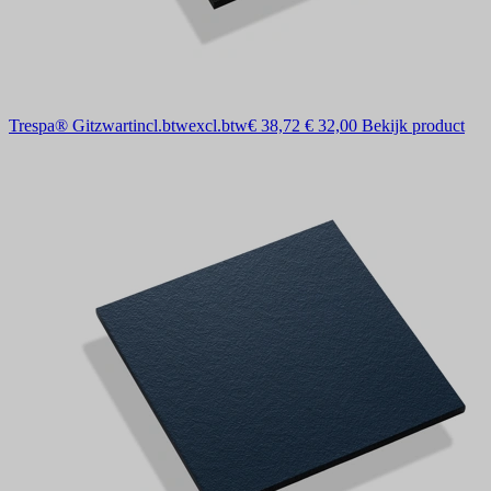
Trespa® Gitzwart
incl.btw
excl.btw
€ 38,72
€ 32,00
Bekijk product