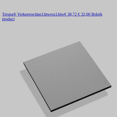
Trespa® Verkeerswit
incl.btw
excl.btw
€ 38,72
€ 32,00
Bekijk
product