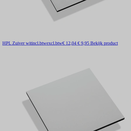
HPL Zuiver wit
incl.btw
excl.btw
€ 12,04
€ 9,95
Bekijk product