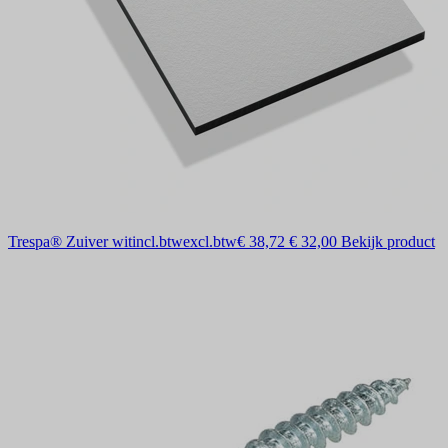
Trespa® Zuiver wit
incl.btw
excl.btw
€ 38,72
€ 32,00
Bekijk product