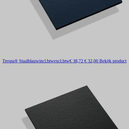
Trespa® Staalblauw
incl.btw
excl.btw
€ 38,72
€ 32,00
Bekijk product