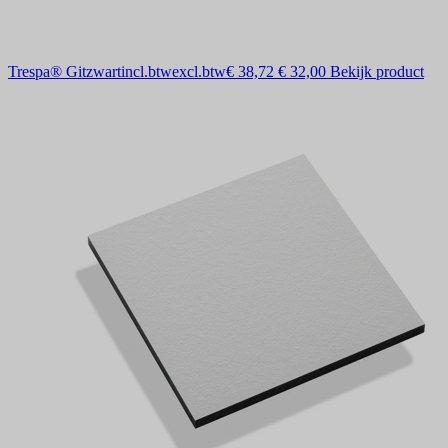
Trespa® Gitzwart
incl.btw
excl.btw
€ 38,72
€ 32,00
Bekijk product