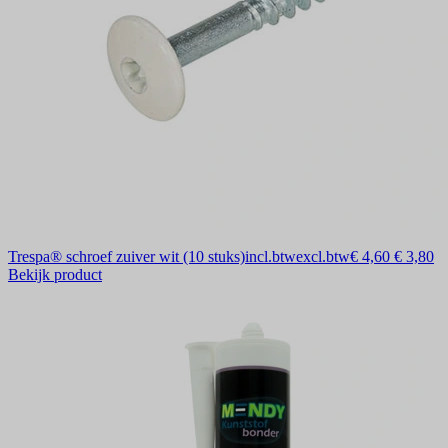
Trespa® schroef zuiver wit (10 stuks)
incl.btw
excl.btw
€ 4,60
€ 3,80
Bekijk product