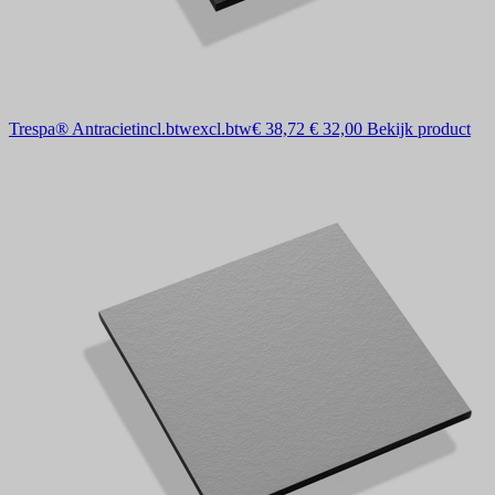
Trespa® Antraciet
incl.btw
excl.btw
€ 38,72
€ 32,00
Bekijk product