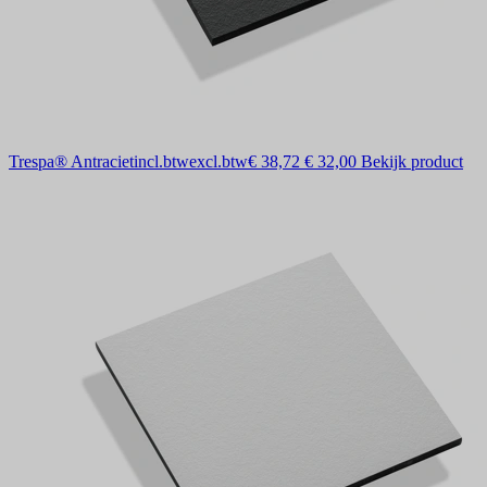
Trespa® Antraciet
incl.btw
excl.btw
€ 38,72
€ 32,00
Bekijk product