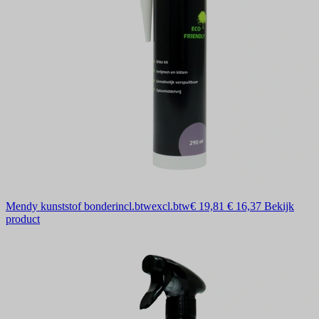
Mendy kunststof bonder
incl.btw
excl.btw
€ 19,81
€ 16,37
Bekijk
product