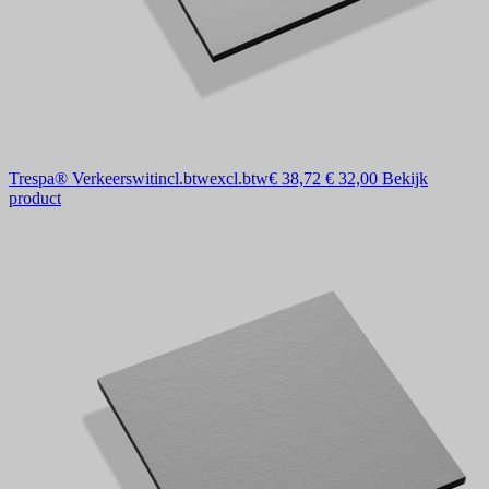
Trespa® Verkeerswit
incl.btw
excl.btw
€ 38,72
€ 32,00
Bekijk
product