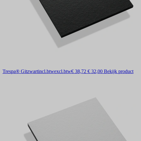
Trespa® Gitzwart
incl.btw
excl.btw
€ 38,72
€ 32,00
Bekijk product