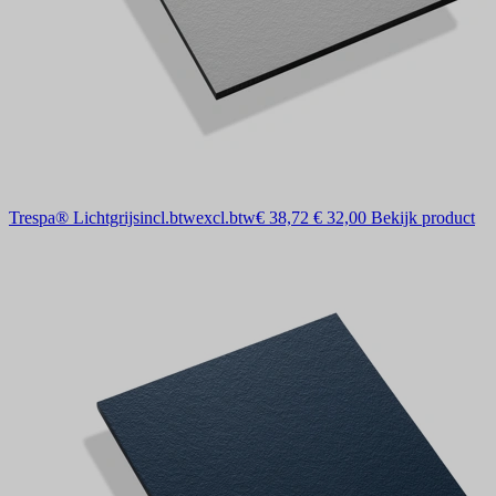
Trespa® Lichtgrijs
incl.btw
excl.btw
€ 38,72
€ 32,00
Bekijk product