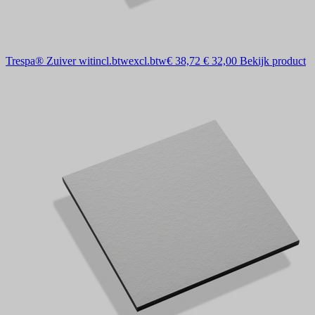
Trespa® Zuiver wit
incl.btw
excl.btw
€ 38,72
€ 32,00
Bekijk product