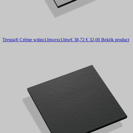
Trespa® Crème wit
incl.btw
excl.btw
€ 38,72
€ 32,00
Bekijk product