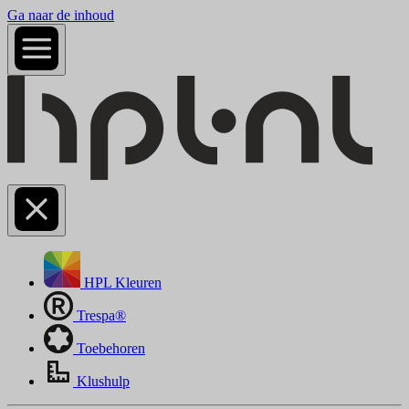
Ga naar de inhoud
HPL Kleuren
Trespa®
Toebehoren
Klushulp