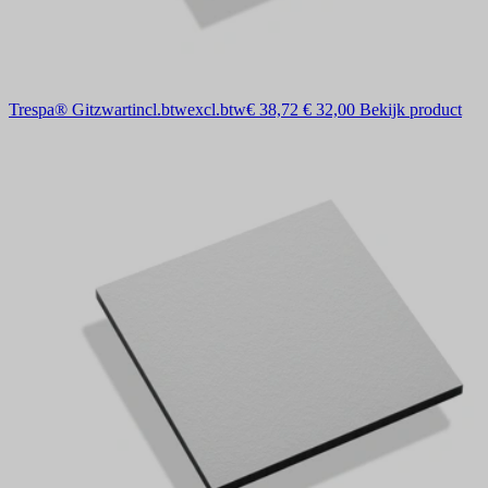
Trespa® Gitzwart
incl.btw
excl.btw
€ 38,72
€ 32,00
Bekijk product