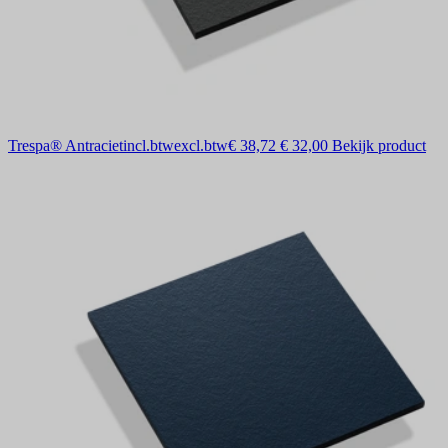
Trespa® Antraciet
incl.btw
excl.btw
€ 38,72
€ 32,00
Bekijk product