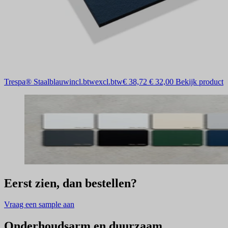
Trespa® Staalblauw
incl.btw
excl.btw
€ 38,72
€ 32,00
Bekijk product
Eerst zien, dan bestellen?
Vraag een sample aan
Onderhoudsarm en duurzaam