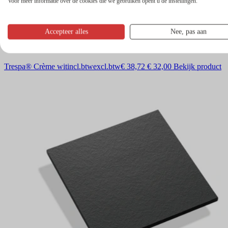
Voor meer informatie over de cookies die we gebruiken opent u de instellingen.
Accepteer alles
Nee, pas aan
Trespa® Crème wit
incl.btw
excl.btw
€ 38,72
€ 32,00
Bekijk product